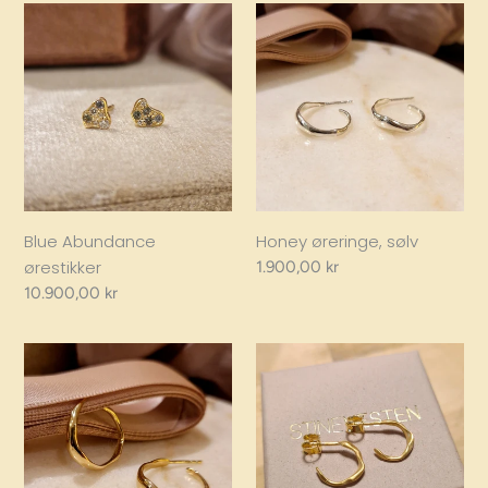
Blue
Honey
Abundance
øreringe,
ørestikker
sølv
Blue Abundance
Honey øreringe, sølv
ørestikker
Regular
1.900,00 kr
price
Regular
10.900,00 kr
price
Honey
Mini
øreringe,
Swirl,
guld
øreringe