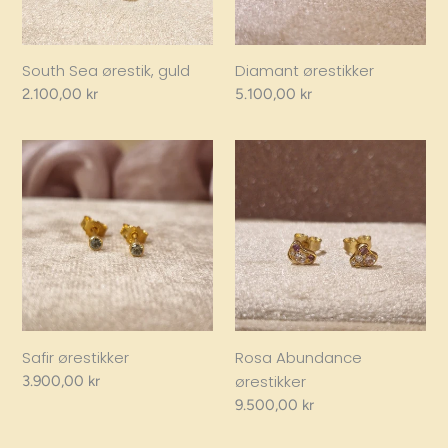
South Sea ørestik, guld
Diamant ørestikker
Regular
2.100,00 kr
Regular
5.100,00 kr
price
price
Safir
Rosa
ørestikker
Abundance
ørestikker
Safir ørestikker
Rosa Abundance
ørestikker
Regular
3.900,00 kr
price
Regular
9.500,00 kr
price