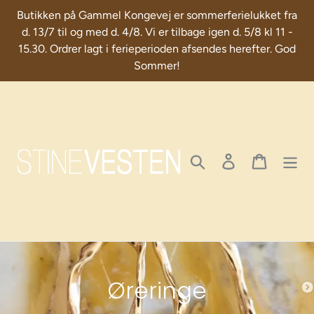
Skip
Butikken på Gammel Kongevej er sommerferielukket fra
to
d. 13/7 til og med d. 4/8. Vi er tilbage igen d. 5/8 kl 11 -
content
15.30. Ordrer lagt i ferieperioden afsendes herefter. God
Sommer!
Search
Log in
Cart
C
Øreringe