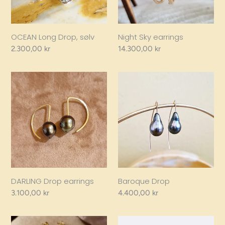
OCEAN Long Drop, sølv
Night Sky earrings
Regular
2.300,00 kr
Regular
14.300,00 kr
price
price
DARLING
Baroque
Drop
Drop
earrings
DARLING Drop earrings
Baroque Drop
Regular
3.100,00 kr
Regular
4.400,00 kr
price
price
Two-
Pieces