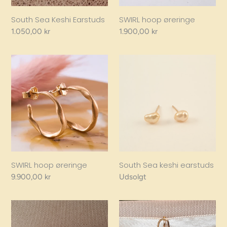
South Sea Keshi Earstuds
SWIRL hoop øreringe
Regular
1.050,00 kr
Regular
1.900,00 kr
price
price
SWIRL
South
hoop
Sea
øreringe
keshi
earstuds
SWIRL hoop øreringe
South Sea keshi earstuds
Regular
9.900,00 kr
Regular
Udsolgt
price
price
Fairytale
Fairytale
earring,
earring,