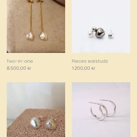
in-
earstuds
one
Two-in-one
Pieces earstuds
Regular
8.500,00 kr
Regular
1.200,00 kr
price
price
South
SWIRL
Sea
hoop
Keshi
øreringe
Earstuds