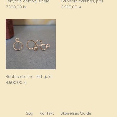
Fairytale earring, single
Fairytale earrings, pair
Regular
7.300,00 kr
Regular
6.950,00 kr
price
price
Bubble
ørering,
14kt
guld
Bubble ørering, 14kt guld
Regular
4.500,00 kr
price
Søg
Kontakt
Størrelses Guide