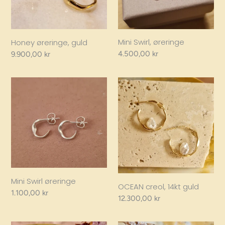
Mini Swirl, øreringe
Honey øreringe, guld
Regular
4.500,00 kr
Regular
9.900,00 kr
price
price
Mini
OCEAN
Swirl
creol,
øreringe
14kt
guld
Mini Swirl øreringe
OCEAN creol, 14kt guld
Regular
1.100,00 kr
Regular
12.300,00 kr
price
price