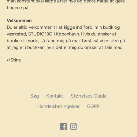
man konstant skal kigge efter nye og bedre måde at gøre
tingene på.
Velkommen
Du er altid velkommen til at kigge ind forbi min butik og
værksted, STUDIO13O i København. Hvis du ønsker at
booke et møde, så fang mig på mail først, så vi er sikre på
at jeg er i butikken, hvis det er mig du ønsker at tale med.
//Stine
Søg
Kontakt
Størrelses Guide
Handelsbetingelser
GDPR
Facebook
Instagram
Betalings