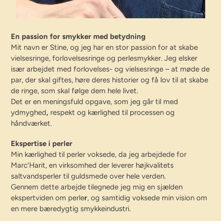
En passion for smykker med betydning
Mit navn er
Stine, og jeg har en stor passion for at skabe
vielsesringe, forlovelsesringe og perlesmykker. Jeg elsker
især arbejdet med forlovelses- og vielsesringe – at møde de
par, der skal giftes, høre deres historier og få lov til at skabe
de ringe, som skal følge dem hele livet.
Det er en meningsfuld opgave, som jeg går til med
ydmyghed
,
respekt
og kærlighed til processen og
håndværket.
Ekspertise i perler
Min kærlighed til perler voksede, da jeg arbejdede for
Marc’Harit, en virksomhed der leverer højkvalitets
saltvandsperler til guldsmede over hele verden.
Gennem dette arbejde tilegnede jeg mig en sjælden
ekspertviden om perle
r
, og samtidig voksede min vision om
en mere bæredygtig smykkeindustri.