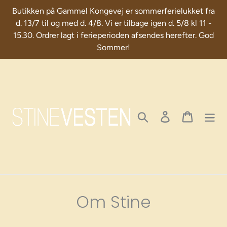
Skip
Butikken på Gammel Kongevej er sommerferielukket fra
to
d. 13/7 til og med d. 4/8. Vi er tilbage igen d. 5/8 kl 11 -
content
15.30. Ordrer lagt i ferieperioden afsendes herefter. God
Sommer!
Search
Log in
Cart
Om Stine