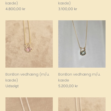
kæde)
kæde)
Regular
4.800,00 kr
Regular
3.100,00 kr
price
price
BonBon
BonBon
vedhæng
vedhæng
(m/u.
m/u.
kæde)
kæde
BonBon vedhæng m/u.
BonBon vedhæng (m/u.
kæde
kæde)
Regular
5.200,00 kr
Regular
Udsolgt
price
price
BonBon
BonBon
vedhæng
vedhæng