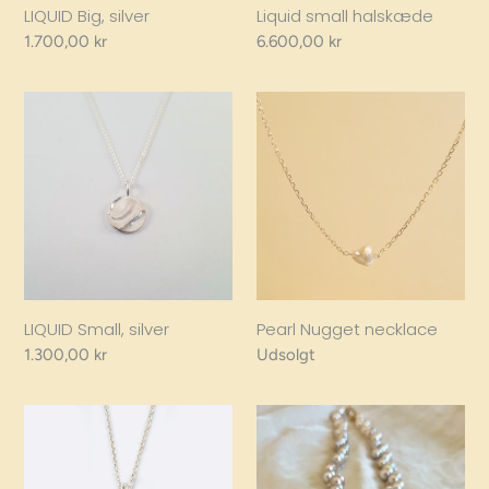
LIQUID Big, silver
Liquid small halskæde
Regular
1.700,00 kr
Regular
6.600,00 kr
price
price
LIQUID
Pearl
Small,
Nugget
silver
necklace
LIQUID Small, silver
Pearl Nugget necklace
Regular
1.300,00 kr
Regular
Udsolgt
price
price
Pieces
Popcorn
necklace
Blue
Collier