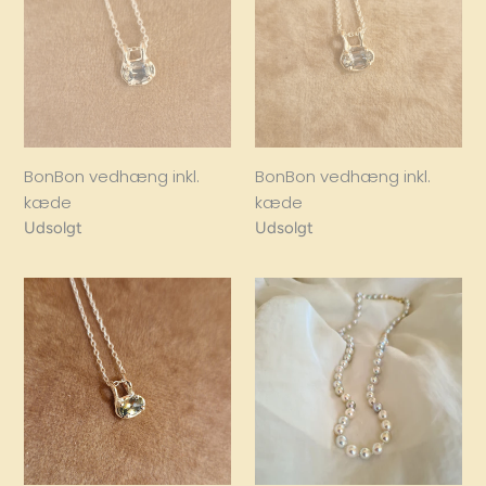
inkl.
inkl.
kæde
kæde
BonBon vedhæng inkl.
BonBon vedhæng inkl.
kæde
kæde
Regular
Udsolgt
Regular
Udsolgt
price
price
BonBon
Akoya
vedhæng
multi
inkl.
collier
kæde