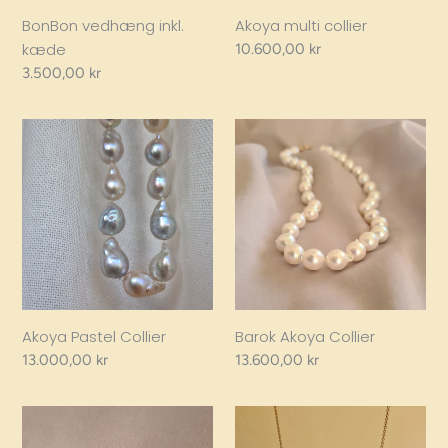
BonBon vedhæng inkl.
Akoya multi collier
kæde
Regular
10.600,00 kr
price
Regular
3.500,00 kr
price
Akoya
Barok
Pastel
Akoya
Collier
Collier
Akoya Pastel Collier
Barok Akoya Collier
Regular
13.000,00 kr
Regular
13.600,00 kr
price
price
Creme
Drops
Pearl
halskæde