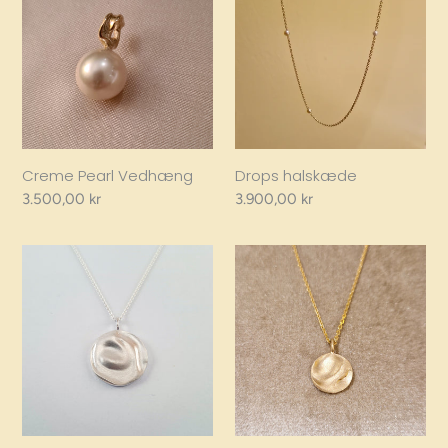
Vedhæng
Creme Pearl Vedhæng
Drops halskæde
Regular
3.500,00 kr
Regular
3.900,00 kr
price
price
LIQUID
Liquid
Big,
small
silver
halskæde