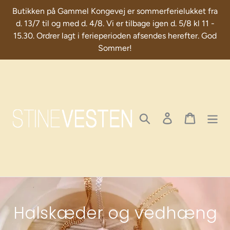
Skip
Butikken på Gammel Kongevej er sommerferielukket fra
to
d. 13/7 til og med d. 4/8. Vi er tilbage igen d. 5/8 kl 11 -
content
15.30. Ordrer lagt i ferieperioden afsendes herefter. God
Sommer!
Search
Log in
Cart
C
Halskæder og vedhæng