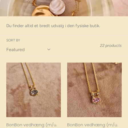
o
l
l
Du finder altid et bredt udvalg i den fysiske butik.
e
c
SORT BY
22 products
t
i
BonBon
BonBon
vedhæng
vedhæng
o
(m/u.
(m/u.
n
kæde)
kæde)
:
BonBon vedhæng (m/u.
BonBon vedhæng (m/u.