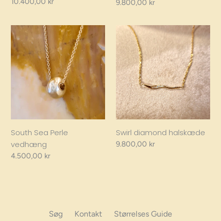
Regular
10.400,00 kr
Regular
9.800,00 kr
price
price
South
Swirl
Sea
diamond
Perle
halskæde
vedhæng
South Sea Perle
Swirl diamond halskæde
vedhæng
Regular
9.800,00 kr
price
Regular
4.500,00 kr
price
Søg
Kontakt
Størrelses Guide