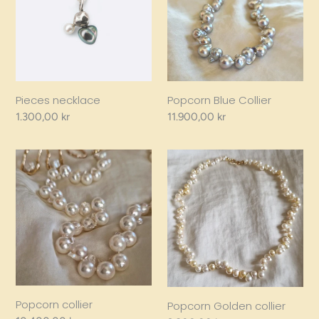
Pieces necklace
Popcorn Blue Collier
Regular
1.300,00 kr
Regular
11.900,00 kr
price
price
Popcorn
Popcorn
collier
Golden
collier
Popcorn collier
Popcorn Golden collier