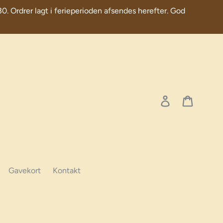
30. Ordrer lagt i ferieperioden afsendes herefter. God
Log in
Cart
Gavekort
Kontakt