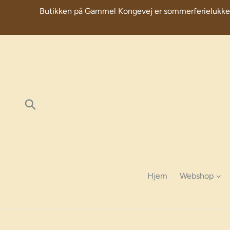
Skip
Butikken på Gammel Kongevej er sommerferielukket fra 
to
content
Søg
Hjem
Webshop