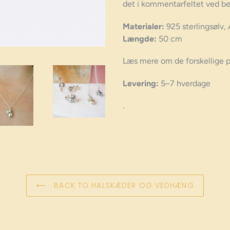
det i kommentarfeltet ved bes
Materialer:
925 sterlingsølv, 
Længde:
50 cm
Læs mere om de forskellige 
Levering:
5–7 hverdage
.
BACK TO HALSKÆDER OG VEDHÆNG