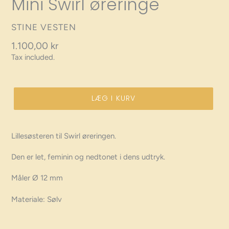
Mini Swirl øreringe
VENDOR
STINE VESTEN
Regular
1.100,00 kr
Tax included.
price
LÆG I KURV
Lillesøsteren til Swirl øreringen.
Den er let, feminin og nedtonet i dens udtryk.
Måler Ø 12 mm
Materiale: Sølv