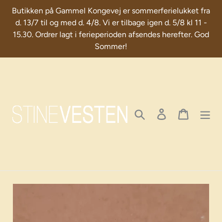
Skip
Butikken på Gammel Kongevej er sommerferielukket fra
to
d. 13/7 til og med d. 4/8. Vi er tilbage igen d. 5/8 kl 11 -
content
15.30. Ordrer lagt i ferieperioden afsendes herefter. God
Sommer!
Search
Log in
Cart