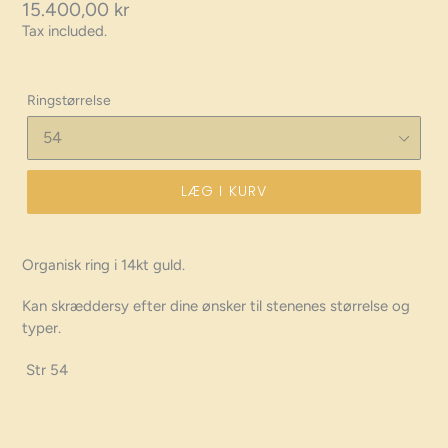
Regular
15.400,00 kr
Tax included.
price
Ringstørrelse
LÆG I KURV
Organisk ring i 14kt guld.
Kan skræddersy efter dine ønsker til stenenes størrelse og
typer.
Str 54