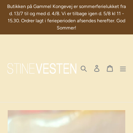
Skip
Butikken på Gammel Kongevej er sommerferielukket fra
to
d. 13/7 til og med d. 4/8. Vi er tilbage igen d. 5/8 kl 11 -
content
15.30. Ordrer lagt i ferieperioden afsendes herefter. God
Sommer!
Search
Log in
Cart