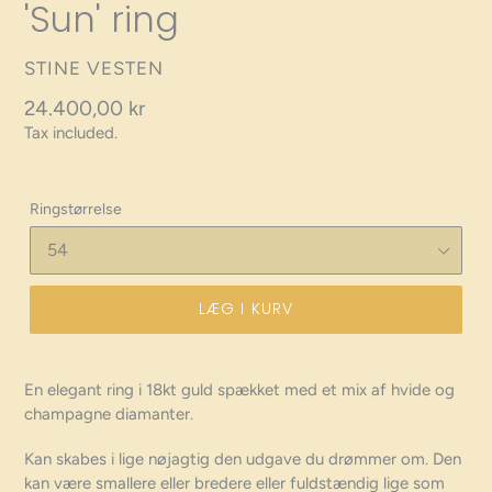
'Sun' ring
VENDOR
STINE VESTEN
Regular
24.400,00 kr
Tax included.
price
Ringstørrelse
LÆG I KURV
En elegant ring i 18kt guld spækket med et mix af hvide og
champagne diamanter.
Kan skabes i lige nøjagtig den udgave du drømmer om. Den
kan være smallere eller bredere eller fuldstændig lige som