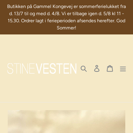
Skip
Butikken på Gammel Kongevej er sommerferielukket fra
to
d. 13/7 til og med d. 4/8. Vi er tilbage igen d. 5/8 kl 11 -
content
15.30. Ordrer lagt i ferieperioden afsendes herefter. God
Sommer!
Search
Log in
Cart