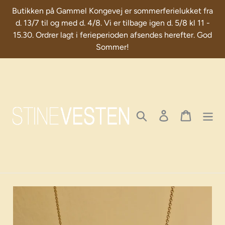
Skip
Butikken på Gammel Kongevej er sommerferielukket fra
to
d. 13/7 til og med d. 4/8. Vi er tilbage igen d. 5/8 kl 11 -
content
15.30. Ordrer lagt i ferieperioden afsendes herefter. God
Sommer!
Search
Log in
Cart