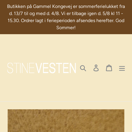
Skip
Butikken på Gammel Kongevej er sommerferielukket fra
to
d. 13/7 til og med d. 4/8. Vi er tilbage igen d. 5/8 kl 11 -
content
15.30. Ordrer lagt i ferieperioden afsendes herefter. God
Sommer!
Search
Log in
Cart