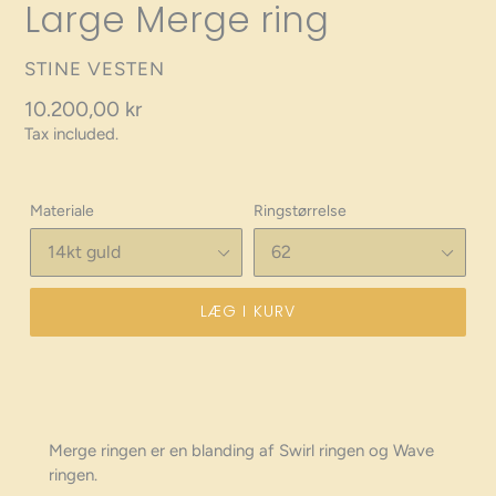
Large Merge ring
VENDOR
STINE VESTEN
Regular
10.200,00 kr
Tax included.
price
Materiale
Ringstørrelse
LÆG I KURV
Merge ringen er en blanding af Swirl ringen og Wave
ringen.