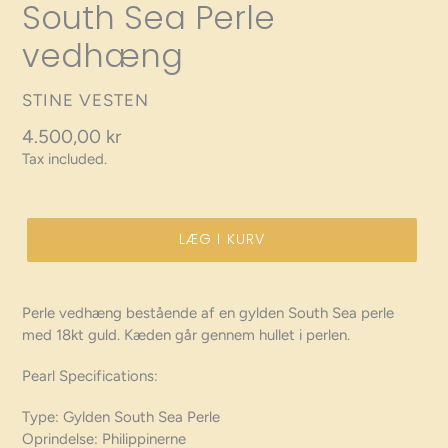
South Sea Perle
vedhæng
VENDOR
STINE VESTEN
Regular
4.500,00 kr
Tax included.
price
LÆG I KURV
Perle vedhæng bestående af en gylden South Sea perle
med 18kt guld. Kæden går gennem hullet i perlen.
Pearl Specifications:
Type: Gylden South Sea Perle
Oprindelse: Philippinerne