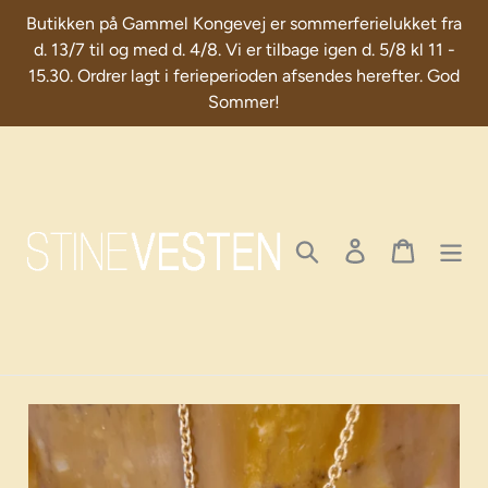
Skip
Butikken på Gammel Kongevej er sommerferielukket fra
to
d. 13/7 til og med d. 4/8. Vi er tilbage igen d. 5/8 kl 11 -
content
15.30. Ordrer lagt i ferieperioden afsendes herefter. God
Sommer!
Search
Log in
Cart