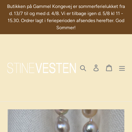
Skip
Butikken på Gammel Kongevej er sommerferielukket fra
to
d. 13/7 til og med d. 4/8. Vi er tilbage igen d. 5/8 kl 11 -
content
15.30. Ordrer lagt i ferieperioden afsendes herefter. God
Sommer!
Search
Log in
Cart