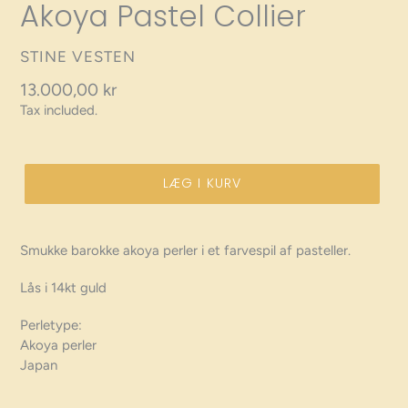
Akoya Pastel Collier
VENDOR
STINE VESTEN
Regular
13.000,00 kr
Tax included.
price
LÆG I KURV
Smukke barokke akoya perler i et farvespil af pasteller.
Lås i 14kt guld
Perletype:
Akoya perler
Japan