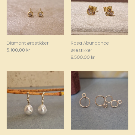
Diamant ørestikker
Rosa Abundance
ørestikker
Regular
5.100,00 kr
price
Regular
9.500,00 kr
price
Night
Bubble
Sky
ørering,
Drop
14kt
guld