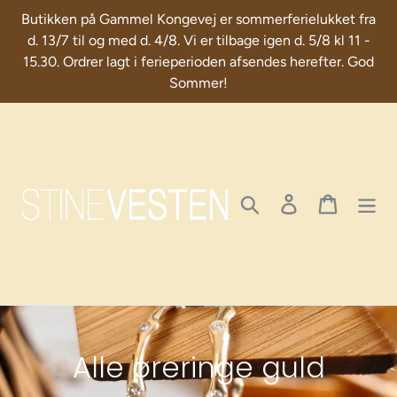
Skip
Butikken på Gammel Kongevej er sommerferielukket fra
to
d. 13/7 til og med d. 4/8. Vi er tilbage igen d. 5/8 kl 11 -
content
15.30. Ordrer lagt i ferieperioden afsendes herefter. God
Sommer!
Search
Log in
Cart
C
Alle øreringe guld