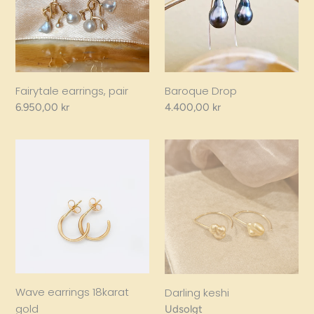
Fairytale earrings, pair
Baroque Drop
Regular
6.950,00 kr
Regular
4.400,00 kr
price
price
Wave
Darling
earrings
keshi
18karat
gold
Wave earrings 18karat
Darling keshi
gold
Regular
Udsolgt