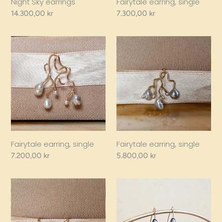
Night Sky earrings
Fairytale earring, single
Regular
14.300,00 kr
Regular
7.300,00 kr
price
price
Fairytale
Fairytale
earring,
earring,
single
single
Fairytale earring, single
Fairytale earring, single
Regular
7.200,00 kr
Regular
5.800,00 kr
price
price
Fairytale
Baroque
earrings,
Drop
pair