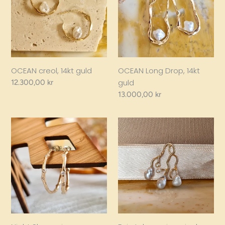
guld
14kt
guld
OCEAN creol, 14kt guld
OCEAN Long Drop, 14kt
guld
Regular
12.300,00 kr
price
Regular
13.000,00 kr
price
Night
Fairytale
Sky
earring,
earrings
single