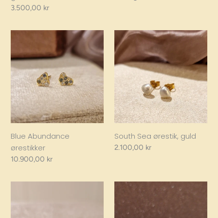
price
Regular
3.500,00 kr
price
Blue
South
Abundance
Sea
ørestikker
ørestik,
guld
South Sea ørestik, guld
Blue Abundance
ørestikker
Regular
2.100,00 kr
price
Regular
10.900,00 kr
price
Diamant
Rosa
ørestikker
Abundance
ørestikker