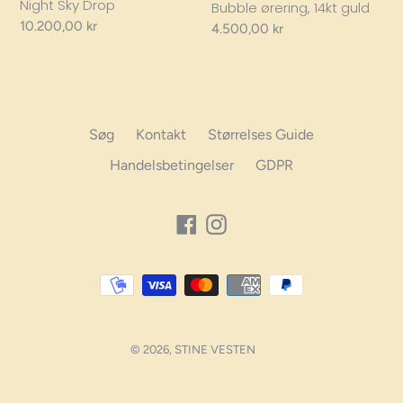
Night Sky Drop
Bubble ørering, 14kt guld
Regular
10.200,00 kr
Regular
4.500,00 kr
price
price
Søg
Kontakt
Størrelses Guide
Handelsbetingelser
GDPR
Facebook
Instagram
Betalings
muligheder
© 2026,
STINE VESTEN