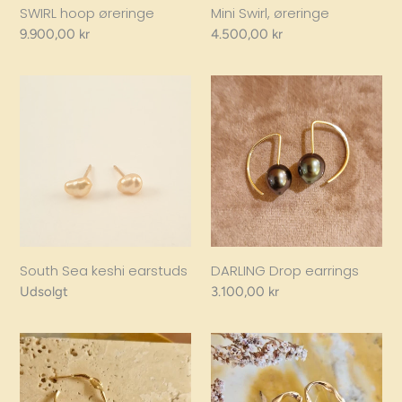
Mini Swirl, øreringe
SWIRL hoop øreringe
Regular
4.500,00 kr
Regular
9.900,00 kr
price
price
South
DARLING
Sea
Drop
keshi
earrings
earstuds
South Sea keshi earstuds
DARLING Drop earrings
Regular
Udsolgt
Regular
3.100,00 kr
price
price
OCEAN
OCEAN
creol,
Long
14kt
Drop,