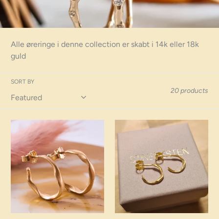
o
l
l
Alle øreringe i denne collection er skabt i 14k eller 18k
e
guld
c
SORT BY
t
20 products
i
SWIRL
Mini
o
hoop
Swirl,
n
øreringe
øreringe
: